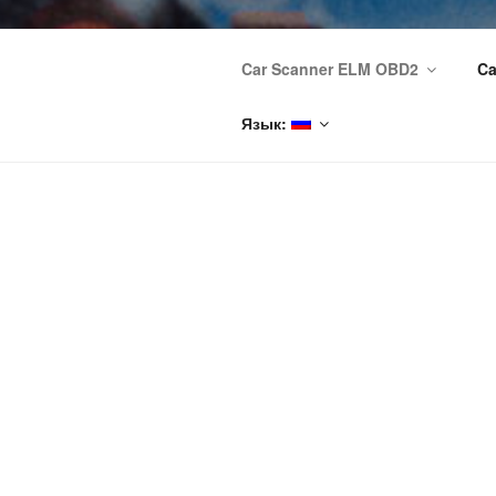
Car Scanner ELM OBD2
Ca
Язык:
CAR SCANNE
Car Scanner
планшете ил
ВНИМАНИЕ!
ОПЛАТОЙ П