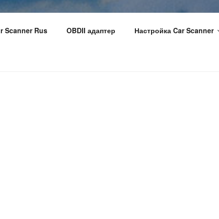
r Scanner Rus
OBDII адаптер
Настройка Car Scanner
R ELM OBD2
 профессиональная автомобильная диагностика в вашем те
и ноутбуке под управлением
iOS (Apple iPhone и iPad)
или
 ЧТОБЫ ПРОЧИТАТЬ ВОЗМОЖНЫЕ РЕШЕНИЯ ПРОБЛЕ
РОГРАММЫ В GOOGLE PLAY И APPLE APPSTORE НАЖ