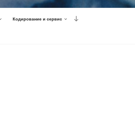
Перейти
Кодирование и сервис
к
содержимому
лефоне,
Android
.
М С
МИТЕ НА